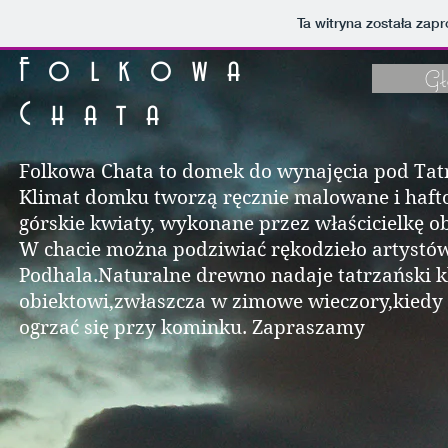
Ta witryna została za
Folkowa
Gł
Chata
Folkowa Chata to domek do wynajęcia pod Tat
Klimat domku tworzą ręcznie malowane i haf
górskie kwiaty, wykonane przez właścicielkę ob
W chacie można podziwiać rękodzieło artystó
Podhala.Naturalne drewno nadaje tatrzański k
obiektowi,zwłaszcza w zimowe wieczory,kied
ogrzać się przy kominku. Zapraszamy