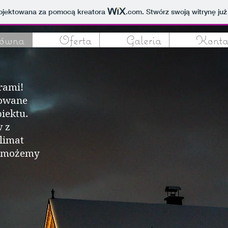
projektowana za pomocą kreatora
.com
. Stwórz swoją witrynę już
ówna
Oferta
Galeria
Konta
rami!
towane
iektu.
w z
limat
y możemy