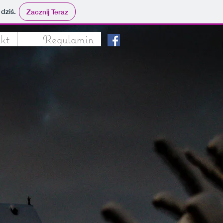
 dziś.
Zacznij Teraz
kt
Regulamin